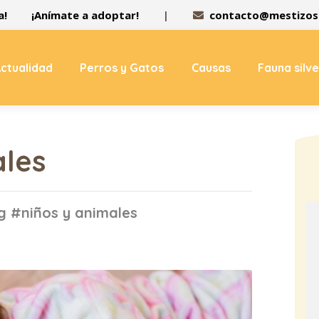
a!
¡Anímate a adoptar!
|
contacto@mestizos.
ctualidad
Perros y Gatos
Causas
Fauna silv
ales
g #niños y animales