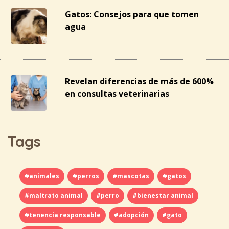
Gatos: Consejos para que tomen
agua
Revelan diferencias de más de 600%
en consultas veterinarias
Tags
#animales
#perros
#mascotas
#gatos
#maltrato animal
#perro
#bienestar animal
#tenencia responsable
#adopción
#gato