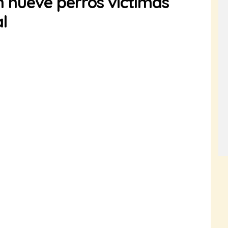
n nueve perros víctimas
l