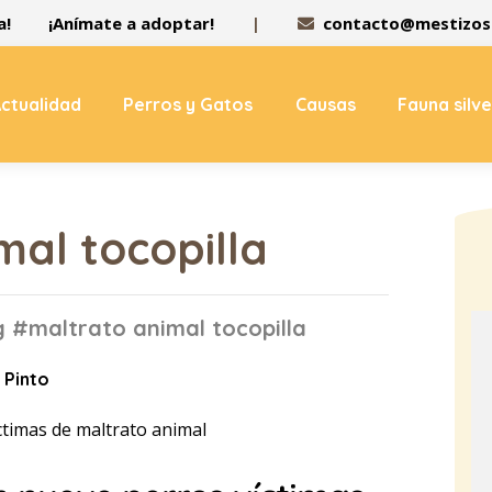
a!
¡Anímate a adoptar!
|
contacto@mestizos.
ctualidad
Perros y Gatos
Causas
Fauna silv
al tocopilla
g #maltrato animal tocopilla
 Pinto