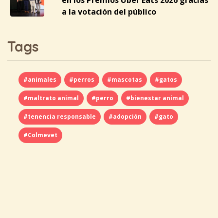
en los Premios Uber Eats 2026 gracias
a la votación del público
Tags
#animales
#perros
#mascotas
#gatos
#maltrato animal
#perro
#bienestar animal
#tenencia responsable
#adopción
#gato
#Colmevet