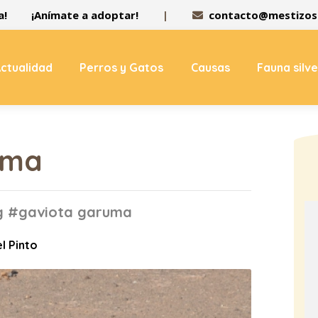
a!
¡Anímate a adoptar!
|
contacto@mestizos.
ctualidad
Perros y Gatos
Causas
Fauna silv
uma
ag #gaviota garuma
l Pinto