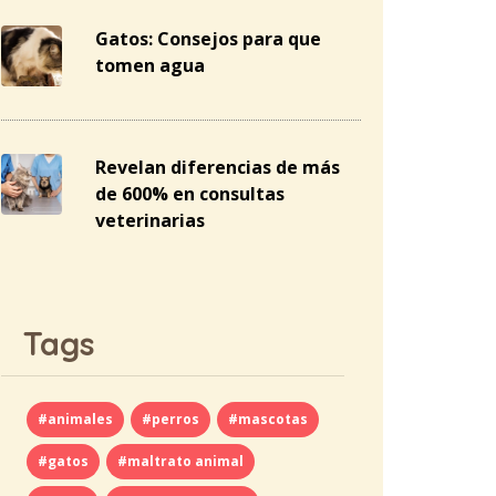
Gatos: Consejos para que
tomen agua
Revelan diferencias de más
de 600% en consultas
veterinarias
Tags
#animales
#perros
#mascotas
#gatos
#maltrato animal