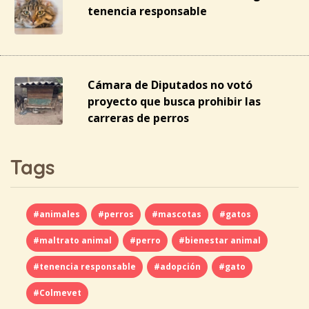
tenencia responsable
Cámara de Diputados no votó
proyecto que busca prohibir las
carreras de perros
Tags
#animales
#perros
#mascotas
#gatos
#maltrato animal
#perro
#bienestar animal
#tenencia responsable
#adopción
#gato
#Colmevet