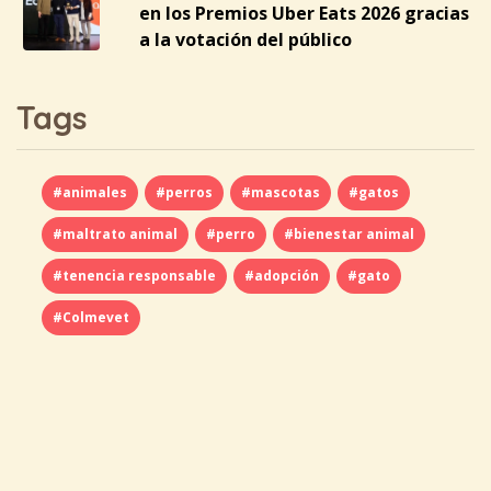
en los Premios Uber Eats 2026 gracias
a la votación del público
Tags
#animales
#perros
#mascotas
#gatos
#maltrato animal
#perro
#bienestar animal
#tenencia responsable
#adopción
#gato
#Colmevet