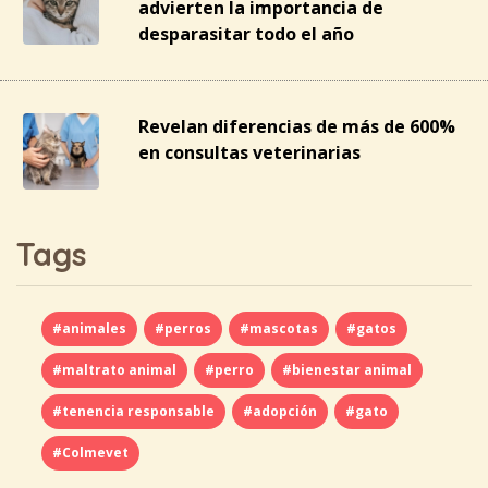
advierten la importancia de
desparasitar todo el año
Revelan diferencias de más de 600%
en consultas veterinarias
Tags
#animales
#perros
#mascotas
#gatos
#maltrato animal
#perro
#bienestar animal
#tenencia responsable
#adopción
#gato
#Colmevet