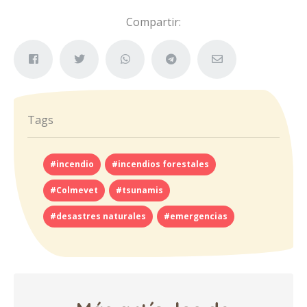
Compartir:
Tags
#incendio
#incendios forestales
#Colmevet
#tsunamis
#desastres naturales
#emergencias