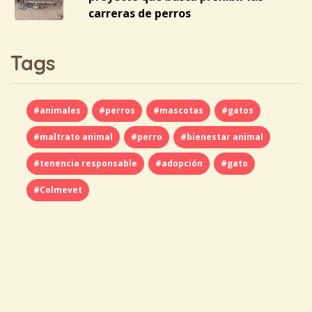
carreras de perros
Tags
#animales
#perros
#mascotas
#gatos
#maltrato animal
#perro
#bienestar animal
#tenencia responsable
#adopción
#gato
#Colmevet