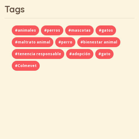
Tags
#animales
#perros
#mascotas
#gatos
#maltrato animal
#perro
#bienestar animal
#tenencia responsable
#adopción
#gato
#Colmevet