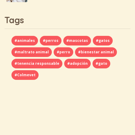
Tags
#animales
#perros
#mascotas
#gatos
#maltrato animal
#perro
#bienestar animal
#tenencia responsable
#adopción
#gato
#Colmevet