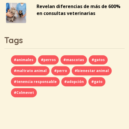
Revelan diferencias de más de 600%
en consultas veterinarias
Tags
#animales
#perros
#mascotas
#gatos
#maltrato animal
#perro
#bienestar animal
#tenencia responsable
#adopción
#gato
#Colmevet