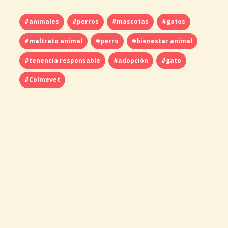
#animales
#perros
#mascotas
#gatos
#maltrato animal
#perro
#bienestar animal
#tenencia responsable
#adopción
#gato
#Colmevet