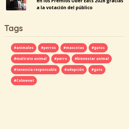
en los Premios Uber Eats 2026 gracias
a la votación del público
Tags
#animales
#perros
#mascotas
#gatos
#maltrato animal
#perro
#bienestar animal
#tenencia responsable
#adopción
#gato
#Colmevet