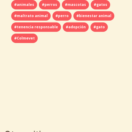
#animales
#perros
#mascotas
#gatos
#maltrato animal
#perro
#bienestar animal
#tenencia responsable
#adopción
#gato
#Colmevet