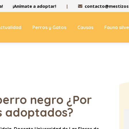
a!
¡Anímate a adoptar!
|
contacto@mestizos.
ctualidad
Perros y Gatos
Causas
Fauna silv
perro negro ¿Por
s adoptados?