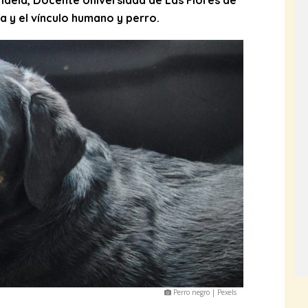
idela, Docente Universidad de Las Flores de
a y el vínculo humano y perro.
Perro negro | Pexels