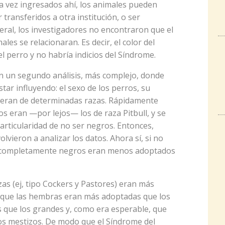
na vez ingresados ahí, los animales pueden
 transferidos a otra institución, o ser
neral, los investigadores no encontraron que el
males se relacionaran. Es decir, el color del
del perro y no habría indicios del Síndrome.
on un segundo análisis, más complejo, donde
tar influyendo: el sexo de los perros, su
ueran de determinadas razas. Rápidamente
s eran —por lejos— los de raza Pitbull, y se
articularidad de no ser negros. Entonces,
olvieron a analizar los datos. Ahora sí, si no
os completamente negros eran menos adoptados
s (ej, tipo Cockers y Pastores) eran más
, que las hembras eran más adoptadas que los
que los grandes y, como era esperable, que
os mestizos. De modo que el Síndrome del