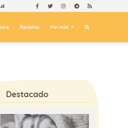
cl
estre
Revistas
Ver más
Destacado