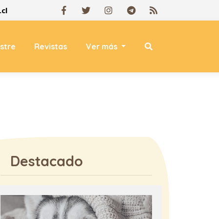
cl
estre
Revistas
Ver más
Destacado