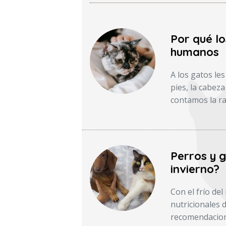
Por qué l
humanos
A los gatos le
pies, la cabeza
contamos la ra
Perros y 
invierno?
Con el frío de
nutricionales 
recomendacione