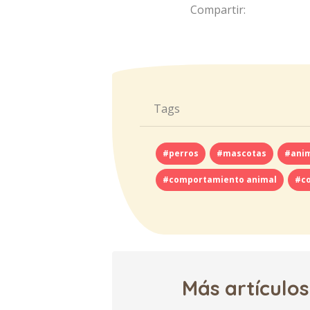
Compartir:
Tags
#perros
#mascotas
#ani
#comportamiento animal
#c
Más artículos