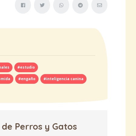
males
#estudio
omida
#engaño
#inteligencia canina
 de Perros y Gatos