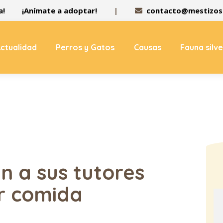
a!
¡Anímate a adoptar!
|
contacto@mestizos.
ctualidad
Perros y Gatos
Causas
Fauna silv
n a sus tutores
r comida