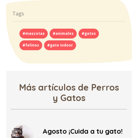
Tags
#mascotas
#animales
#gatos
#felinos
#gato indoor
Más artículos de Perros
y Gatos
Agosto ¡Cuida a tu gato!