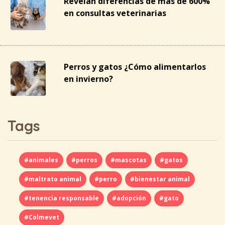
Revelan diferencias de más de 600%
en consultas veterinarias
Perros y gatos ¿Cómo alimentarlos
en invierno?
Tags
#animales
#perros
#mascotas
#gatos
#maltrato animal
#perro
#bienestar animal
#tenencia responsable
#adopción
#gato
#Colmevet