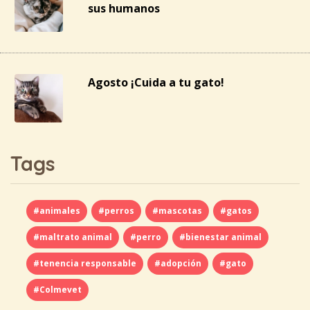
sus humanos
Agosto ¡Cuida a tu gato!
Tags
#animales
#perros
#mascotas
#gatos
#maltrato animal
#perro
#bienestar animal
#tenencia responsable
#adopción
#gato
#Colmevet