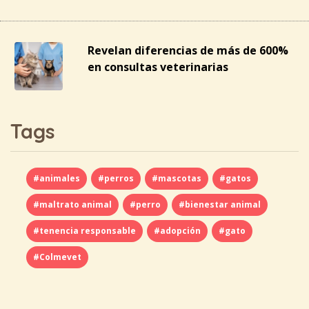
Revelan diferencias de más de 600%
en consultas veterinarias
Tags
#animales
#perros
#mascotas
#gatos
#maltrato animal
#perro
#bienestar animal
#tenencia responsable
#adopción
#gato
#Colmevet