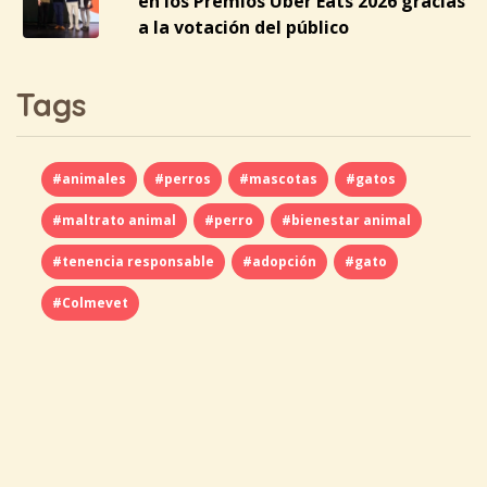
en los Premios Uber Eats 2026 gracias
a la votación del público
Tags
#animales
#perros
#mascotas
#gatos
#maltrato animal
#perro
#bienestar animal
#tenencia responsable
#adopción
#gato
#Colmevet