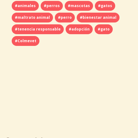
#animales
#perros
#mascotas
#gatos
#maltrato animal
#perro
#bienestar animal
#tenencia responsable
#adopción
#gato
#Colmevet