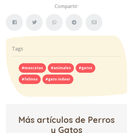
Compartir:
Tags
#mascotas
#animales
#gatos
#felinos
#gato indoor
Más artículos de Perros
y Gatos