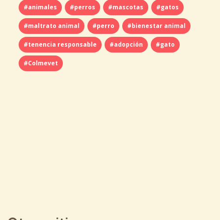
#animales
#perros
#mascotas
#gatos
#maltrato animal
#perro
#bienestar animal
#tenencia responsable
#adopción
#gato
#Colmevet