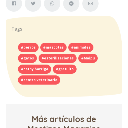
Tags
#perros
#mascotas
#animales
#gatos
#esterilizaciones
#Maipú
#cathy barriga
#gratuito
#centro veterinario
Más artículos de