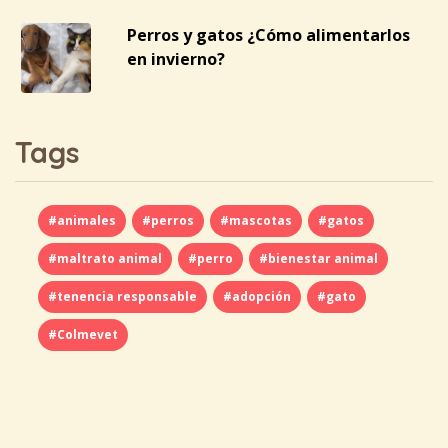
Perros y gatos ¿Cómo alimentarlos
en invierno?
Tags
#animales
#perros
#mascotas
#gatos
#maltrato animal
#perro
#bienestar animal
#tenencia responsable
#adopción
#gato
#Colmevet