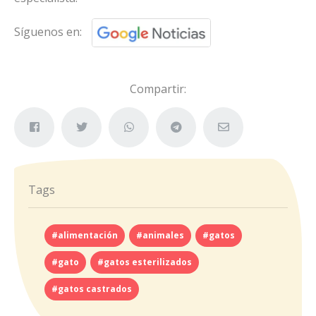
Síguenos en:
Compartir:
Tags
#alimentación
#animales
#gatos
#gato
#gatos esterilizados
#gatos castrados