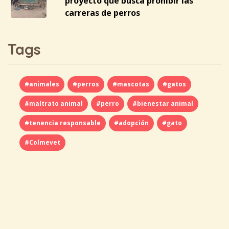
proyecto que busca prohibir las
carreras de perros
Tags
#animales
#perros
#mascotas
#gatos
#maltrato animal
#perro
#bienestar animal
#tenencia responsable
#adopción
#gato
#Colmevet