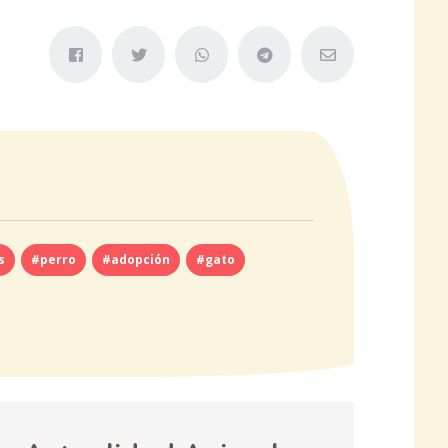
s
#perro
#adopción
#gato