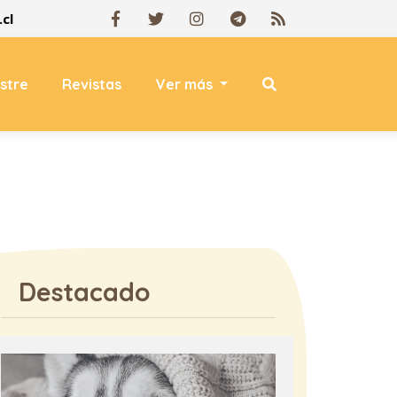
cl
estre
Revistas
Ver más
Destacado