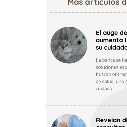
Más artículos 
El auge d
aumenta l
su cuidado
La banca se ha
soluciones esp
buscan entreg
de salud, uno 
cuidado.
Revelan d