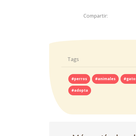
Compartir:
Tags
#perros
#animales
#gato
#adopta