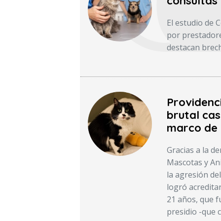
consultas 
El estudio de 
por prestadore
destacan brech
Providenc
brutal cas
marco de 
Gracias a la d
Mascotas y Ani
la agresión del
logró acredita
21 años, que f
presidio -que c