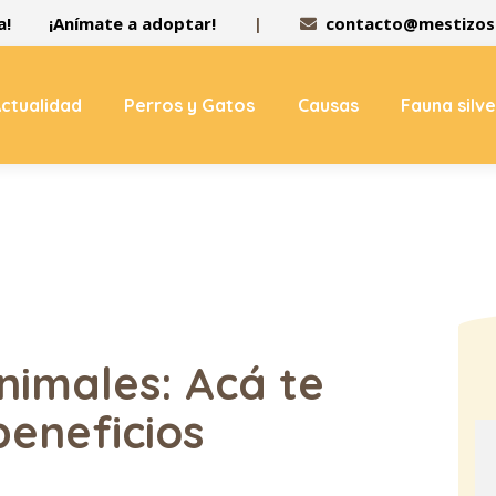
a!
¡Anímate a adoptar!
|
contacto@mestizos.
ctualidad
Perros y Gatos
Causas
Fauna silv
nimales: Acá te
beneficios