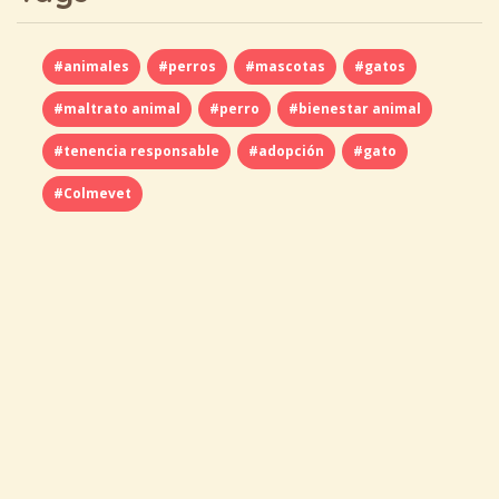
#animales
#perros
#mascotas
#gatos
#maltrato animal
#perro
#bienestar animal
#tenencia responsable
#adopción
#gato
#Colmevet