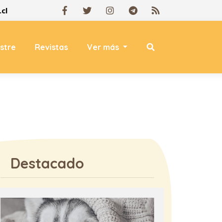
cl
estre
Revistas
Ver más
Destacado