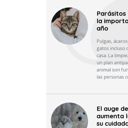
Parásitos
la importa
año
Pulgas, ácaros
gatos incluso 
casa. La limpie
un plan antipar
animal son fun
las personas c
El auge d
aumenta l
su cuidado