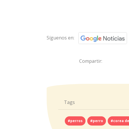
Síguenos en:
Compartir:
Tags
#perros
#perro
#corea de