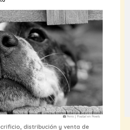
eto
Perro | Pixabal en Pexels
crificio, distribución y venta de