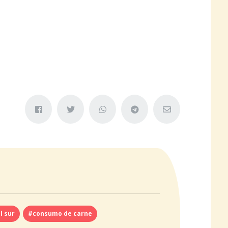
l sur
#consumo de carne