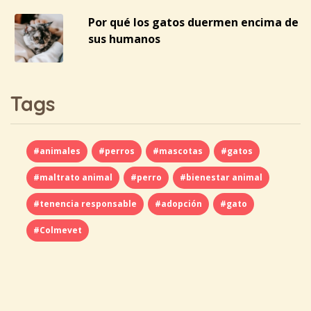
Por qué los gatos duermen encima de
sus humanos
Tags
#animales
#perros
#mascotas
#gatos
#maltrato animal
#perro
#bienestar animal
#tenencia responsable
#adopción
#gato
#Colmevet