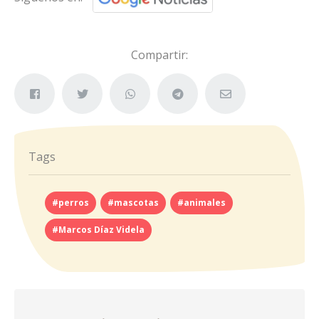
Compartir:
Tags
#perros
#mascotas
#animales
#Marcos Díaz Videla