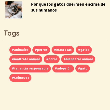
Por qué los gatos duermen encima de
sus humanos
Tags
#animales
#perros
#mascotas
#gatos
#maltrato animal
#perro
#bienestar animal
#tenencia responsable
#adopción
#gato
#Colmevet