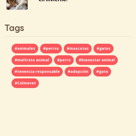
Tags
#animales
#perros
#mascotas
#gatos
#maltrato animal
#perro
#bienestar animal
#tenencia responsable
#adopción
#gato
#Colmevet