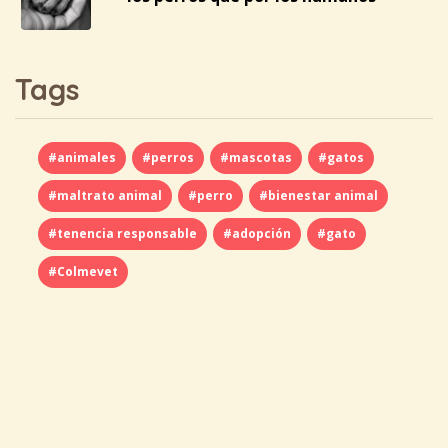
Tags
#animales
#perros
#mascotas
#gatos
#maltrato animal
#perro
#bienestar animal
#tenencia responsable
#adopción
#gato
#Colmevet