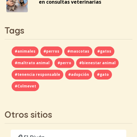
en consultas veterinarias
Tags
#animales
#perros
#mascotas
#gatos
#maltrato animal
#perro
#bienestar animal
#tenencia responsable
#adopción
#gato
#Colmevet
Otros sitios