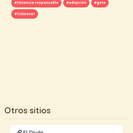
#tenencia responsable
#adopción
#gato
#Colmevet
Otros sitios
El Diván