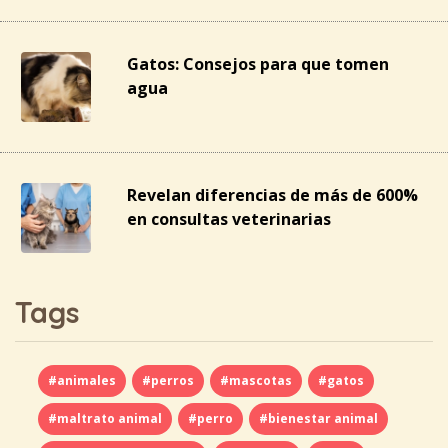
Gatos: Consejos para que tomen
agua
Revelan diferencias de más de 600%
en consultas veterinarias
Tags
#animales
#perros
#mascotas
#gatos
#maltrato animal
#perro
#bienestar animal