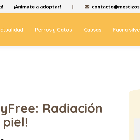
a!
¡Anímate a adoptar!
|
contacto@mestizos.
ctualidad
Perros y Gatos
Causas
Fauna silv
tyFree: Radiación
piel!