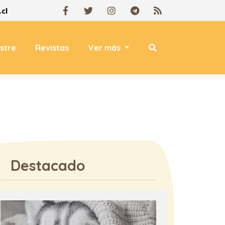
cl
estre
Revistas
Ver más
Destacado