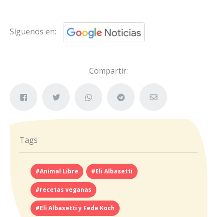
Síguenos en:
Compartir:
Tags
#Animal Libre
#Eli Albasetti
#recetas veganas
#Eli Albasetti y Fede Koch