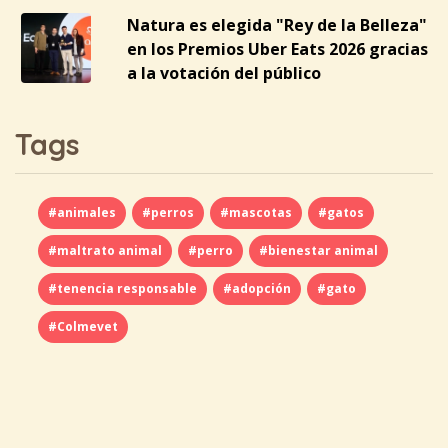
Natura es elegida "Rey de la Belleza"
en los Premios Uber Eats 2026 gracias
a la votación del público
Tags
#animales
#perros
#mascotas
#gatos
#maltrato animal
#perro
#bienestar animal
#tenencia responsable
#adopción
#gato
#Colmevet