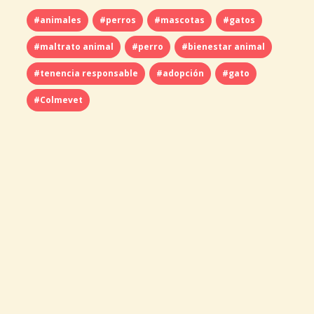
#animales
#perros
#mascotas
#gatos
#maltrato animal
#perro
#bienestar animal
#tenencia responsable
#adopción
#gato
#Colmevet