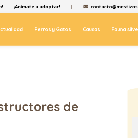
a!
¡Anímate a adoptar!
|
contacto@mestizos.
ctualidad
Perros y Gatos
Causas
Fauna silv
structores de