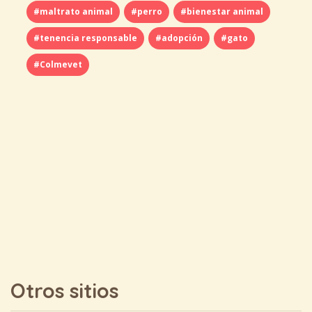
#maltrato animal
#perro
#bienestar animal
#tenencia responsable
#adopción
#gato
#Colmevet
Otros sitios