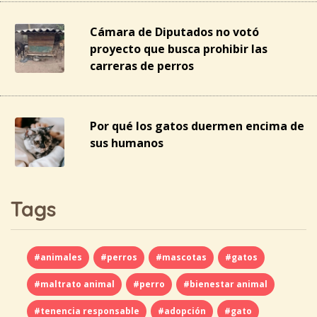
Cámara de Diputados no votó
proyecto que busca prohibir las
carreras de perros
Por qué los gatos duermen encima de
sus humanos
Tags
#animales
#perros
#mascotas
#gatos
#maltrato animal
#perro
#bienestar animal
#tenencia responsable
#adopción
#gato