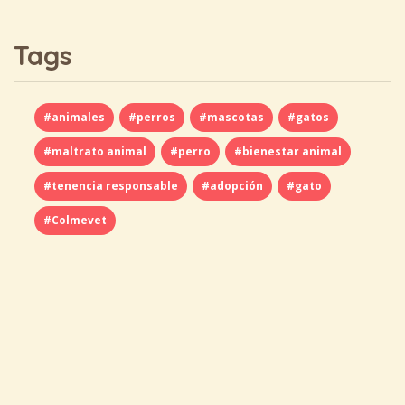
Tags
#animales
#perros
#mascotas
#gatos
#maltrato animal
#perro
#bienestar animal
#tenencia responsable
#adopción
#gato
#Colmevet