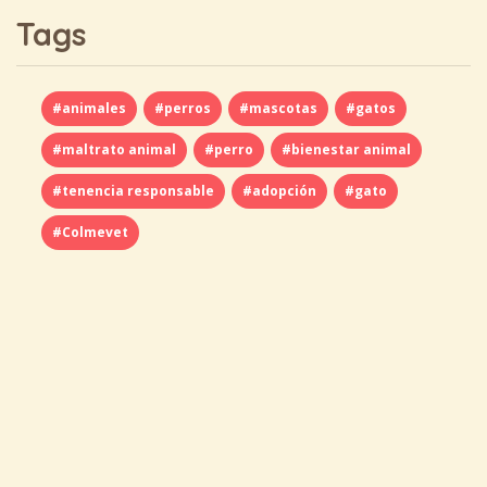
Tags
#animales
#perros
#mascotas
#gatos
#maltrato animal
#perro
#bienestar animal
#tenencia responsable
#adopción
#gato
#Colmevet