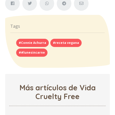
Tags
#Connie Achurra
#receta vegana
##lunesincarne
Más artículos de Vida
Cruelty Free