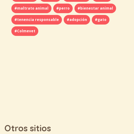
#maltrato animal
#perro
#bienestar animal
#tenencia responsable
#adopción
#gato
#Colmevet
Otros sitios