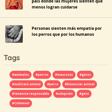
país donde las mujeres sienten que
menos logran cuidarse
Personas sienten más empatía por
los perros que por los humanos
Tags
#animales
#perros
#mascotas
#gatos
#maltrato animal
#perro
#bienestar animal
#tenencia responsable
#adopción
#gato
#Colmevet