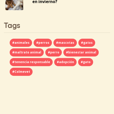
en invierno?
Tags
#animales
#perros
#mascotas
#gatos
#maltrato animal
#perro
#bienestar animal
#tenencia responsable
#adopción
#gato
#Colmevet