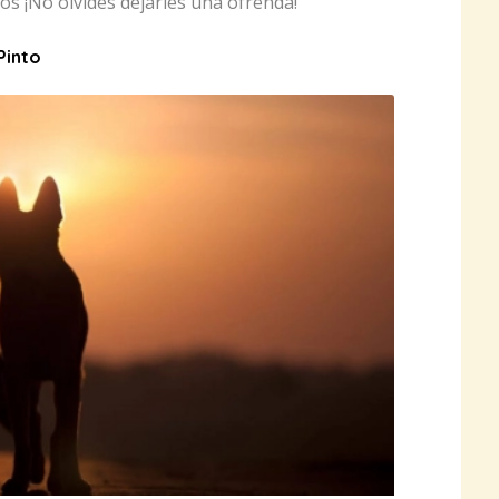
os ¡No olvides dejarles una ofrenda!
Pinto