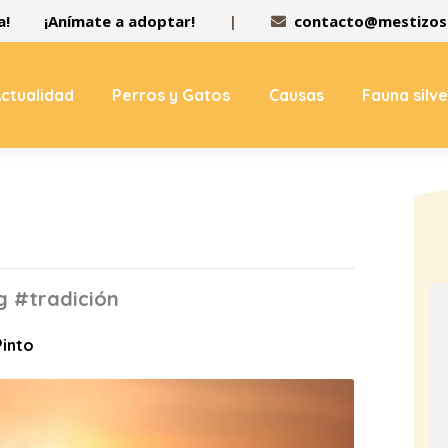
a!
¡Anímate a adoptar!
|
contacto@mestizos.
ctualidad
Perros y Gatos
Causas
Fauna silv
g #tradición
Pinto