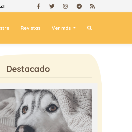
cl
estre
Revistas
Ver más
Destacado