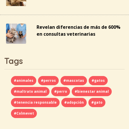
Revelan diferencias de más de 600%
en consultas veterinarias
Tags
#animales
#perros
#mascotas
#gatos
#maltrato animal
#perro
#bienestar animal
#tenencia responsable
#adopción
#gato
#Colmevet