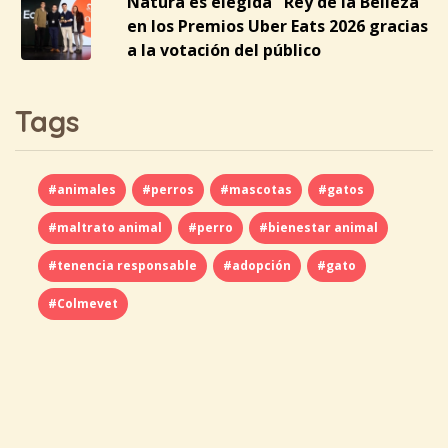
Natura es elegida "Rey de la Belleza"
en los Premios Uber Eats 2026 gracias
a la votación del público
Tags
#animales
#perros
#mascotas
#gatos
#maltrato animal
#perro
#bienestar animal
#tenencia responsable
#adopción
#gato
#Colmevet