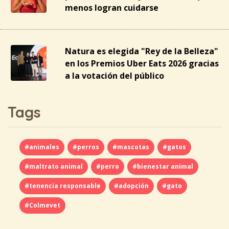
menos logran cuidarse
Natura es elegida "Rey de la Belleza"
en los Premios Uber Eats 2026 gracias
a la votación del público
Tags
#animales
#perros
#mascotas
#gatos
#maltrato animal
#perro
#bienestar animal
#tenencia responsable
#adopción
#gato
#Colmevet