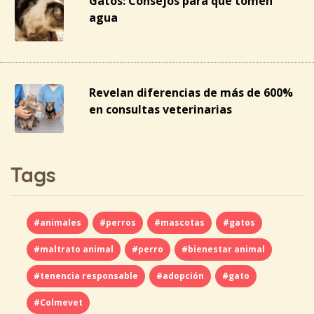
Gatos: Consejos para que tomen
agua
Revelan diferencias de más de 600%
en consultas veterinarias
Tags
#animales
#perros
#mascotas
#gatos
#maltrato animal
#perro
#bienestar animal
#tenencia responsable
#adopción
#gato
#Colmevet